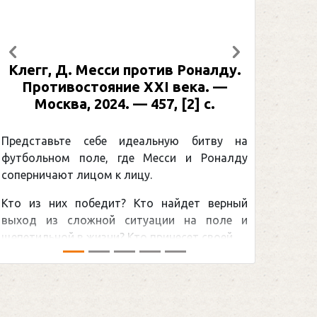
Предыдущий
Следующий
Рабинер, И. Я. Александр Овечкин
: иллюстрированная биография. —
Москва, 2024 (макет 2025). — 133,
[2] с. (Подарочные издания.
Спорт)
Погоня Александра Овечкина за
снайперским рекордом НХЛ, который
принадлежит великому канадцу Уэйну
Гретцки, — едва ли не самая обсуждаемая
хоккейная тема последних лет в мире.Перед
сезоном Национальной хоккейной лиги — ...