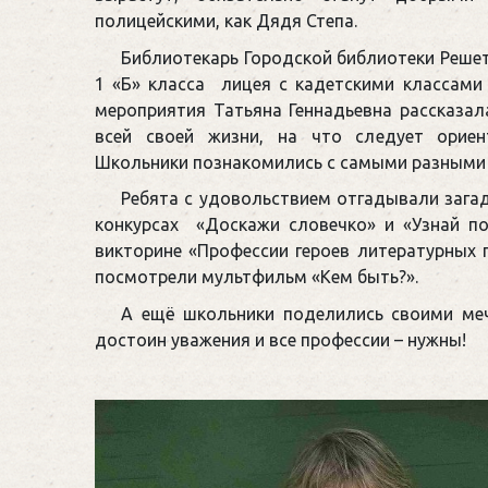
полицейскими, как Дядя Степа.
Библиотекарь Городской библиотеки Решет
1 «Б» класса лицея с кадетскими классами им
мероприятия Татьяна Геннадьевна рассказал
всей своей жизни, на что следует ориен
Школьники познакомились с самыми разными 
Ребята с удовольствием отгадывали зага
конкурсах «Доскажи словечко» и «Узнай по
викторине «Профессии героев литературных п
посмотрели мультфильм «Кем быть?».
А ещё школьники поделились своими меч
достоин уважения и все профессии – нужны!