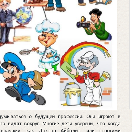
Клегг, Д. Месси против Роналду.
Противостояние XXI века. —
Москва, 2024. — 457, [2] с.
Представьте себе идеальную битву на
футбольном поле, где Месси и Роналду
соперничают лицом к лицу.
Кто из них победит? Кто найдет верный
выход из сложной ситуации на поле и
щепетильной в жизни? Кто принесет своей ...
умываться о будущей профессии. Они играют в
ого видят вокруг. Многие дети уверены, что когда
 врачами, как Доктор Айболит, или строгими