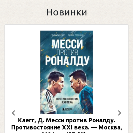
Новинки
Предыдущий
След
Клегг, Д. Месси против Роналду.
Противостояние XXI века. — Москва,