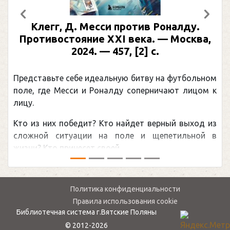
Предыдущий
След
Клегг, Д. Месси против Роналду.
Противостояние XXI века. — Москва,
2024. — 457, [2] с.
Представьте себе идеальную битву на футбольном
поле, где Месси и Роналду соперничают лицом к
лицу.
Кто из них победит? Кто найдет верный выход из
сложной ситуации на поле и щепетильной в
жизни? Кто принесет своей ...
Политика конфиденциальности
Правила использования cookie
Библиотечная система г.Вятские Поляны
© 2012-2026