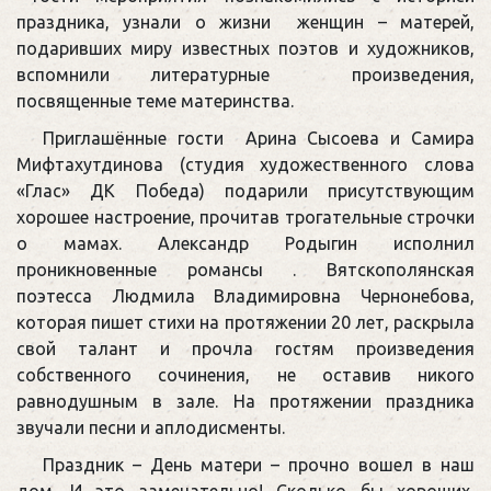
праздника, узнали о жизни женщин – матерей,
подаривших миру известных поэтов и художников,
вспомнили литературные произведения,
посвященные теме материнства.
Приглашённые гости Арина Сысоева и Самира
Мифтахутдинова (студия художественного слова
«Глас» ДК Победа) подарили присутствующим
хорошее настроение, прочитав трогательные строчки
о мамах. Александр Родыгин исполнил
проникновенные романсы . Вятскополянская
поэтесса Людмила Владимировна Чернонебова,
которая пишет стихи на протяжении 20 лет, раскрыла
свой талант и прочла гостям произведения
собственного сочинения, не оставив никого
равнодушным в зале. На протяжении праздника
звучали песни и аплодисменты.
Праздник – День матери – прочно вошел в наш
дом. И это замечательно! Сколько бы хороших,