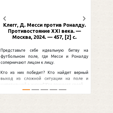
Предыдущий
Следующий
Клегг, Д. Месси против Роналду.
Противостояние XXI века. —
Москва, 2024. — 457, [2] с.
Представьте себе идеальную битву на
футбольном поле, где Месси и Роналду
соперничают лицом к лицу.
Кто из них победит? Кто найдет верный
выход из сложной ситуации на поле и
щепетильной в жизни? Кто принесет своей ...