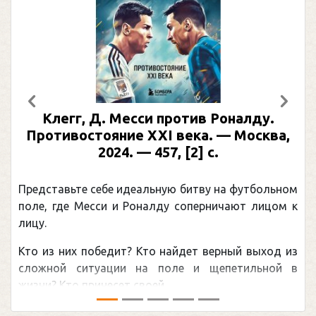
Предыдущий
След
Клегг, Д. Месси против Роналду.
Раби
отивостояние XXI века. — Москва,
илл
2024. — 457, [2] с.
Москва
(П
ставьте себе идеальную битву на футбольном
Погоня 
, где Месси и Роналду соперничают лицом к
рекордо
канадцу
из них победит? Кто найдет верный выход из
обсужда
ной ситуации на поле и щепетильной в
мире.Пер
? Кто принесет своей ...
— ...