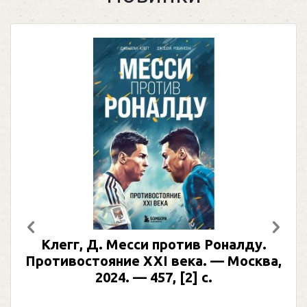
Предыдущий
След
. Месси против Роналду.
Рабинер, И. 
ояние XXI века. — Москва,
иллюстриро
2024. — 457, [2] с.
Москва, 2024 (
(Подарочн