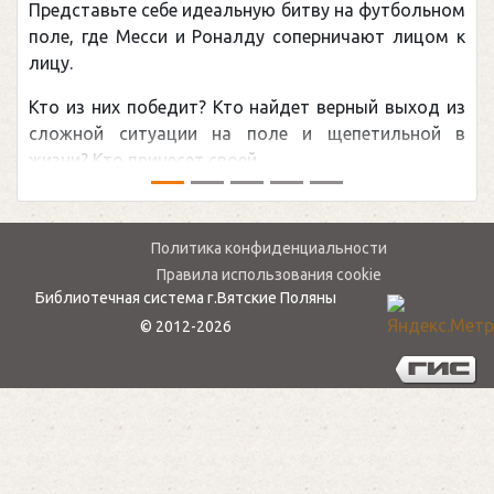
ебе идеальную битву на футбольном
Погоня Александ
си и Роналду соперничают лицом к
рекордом НХЛ, к
канадцу Уэйну Г
бедит? Кто найдет верный выход из
обсуждаемая хок
уации на поле и щепетильной в
мире.Перед сезоно
есет своей ...
— ...
Политика конфиденциальности
Правила использования cookie
Библиотечная система г.Вятские Поляны
© 2012-2026