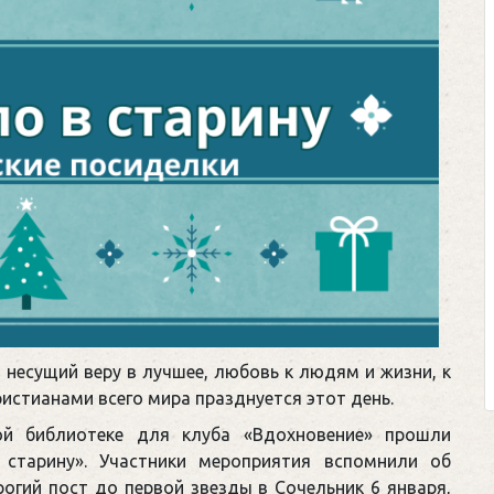
 несущий веру в лучшее, любовь к людям и жизни, к
ристианами всего мира празднуется этот день.
ой библиотеке для клуба «Вдохновение» прошли
 старину». Участники мероприятия вспомнили об
огий пост до первой звезды в Сочельник 6 января,