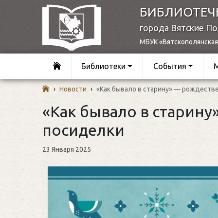
БИБЛИОТЕЧ
города Вятские П
МБУК «Вятскополянская
Библиотеки
События
›
Новости
›
«Как бывало в старину» — рождеств
«Как бывало в старин
посиделки
23 Января 2025