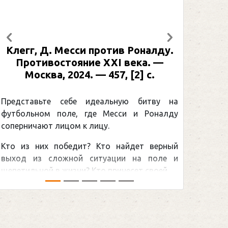
Предыдущий
Следующий
Клегг, Д. Месси против Роналду.
Рабине
Противостояние XXI века. —
: иллю
Москва, 2024. — 457, [2] с.
Москва
[2] 
Представьте себе идеальную битву на
футбольном поле, где Месси и Роналду
Погоня
соперничают лицом к лицу.
снайпер
Кто из них победит? Кто найдет верный
принадл
выход из сложной ситуации на поле и
Гретцки,
щепетильной в жизни? Кто принесет своей ...
хоккейна
сезоном Н