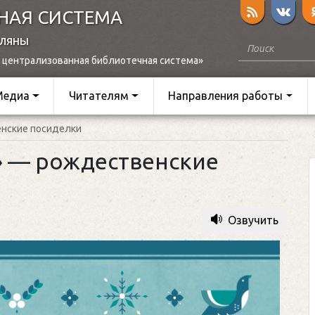
НАЯ СИСТЕМА
оляны
 централизованная библиотечная система»
Медиа
Читателям
Направления работы
енские посиделки
у» — рождественские
Озвучить