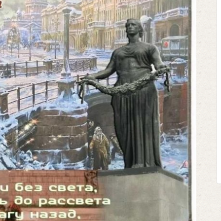
Клегг, Д. Месси против Рон
Противостояние XXI века
Москва, 2024. — 457, [2] с
Представьте себе идеальную би
футбольном поле, где Месси и Р
соперничают лицом к лицу.
Кто из них победит? Кто найдет 
выход из сложной ситуации на 
щепетильной в жизни? Кто принесет сво