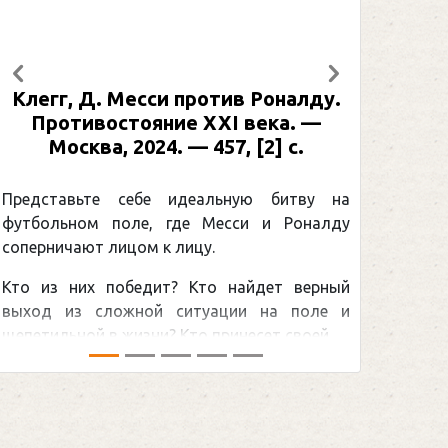
Предыдущий
Следующий
алду.
Рабинер, И. Я. Александр Овечкин
. —
: иллюстрированная биография. —
.
Москва, 2024 (макет 2025). — 133,
[2] с. (Подарочные издания.
Спорт)
тву на
оналду
Погоня Александра Овечкина за
снайперским рекордом НХЛ, который
верный
принадлежит великому канадцу Уэйну
поле и
Гретцки, — едва ли не самая обсуждаемая
ей ...
хоккейная тема последних лет в мире.Перед
сезоном Национальной хоккейной лиги — ...