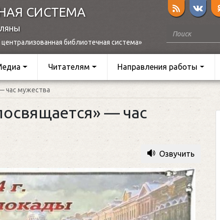
НАЯ СИСТЕМА
оляны
 централизованная библиотечная система»
Медиа
Читателям
Направления работы
— час мужества
посвящается» — час
Озвучить