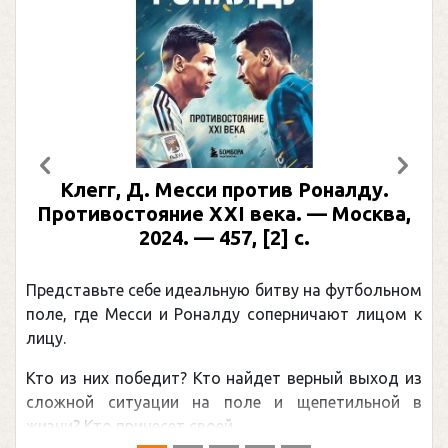
Предыдущий
След
Клегг, Д. Месси против Роналду.
Противостояние XXI века. — Москва,
2024. — 457, [2] с.
Представьте себе идеальную битву на футбольном
поле, где Месси и Роналду соперничают лицом к
лицу.
Кто из них победит? Кто найдет верный выход из
сложной ситуации на поле и щепетильной в
жизни? Кто принесет своей ...