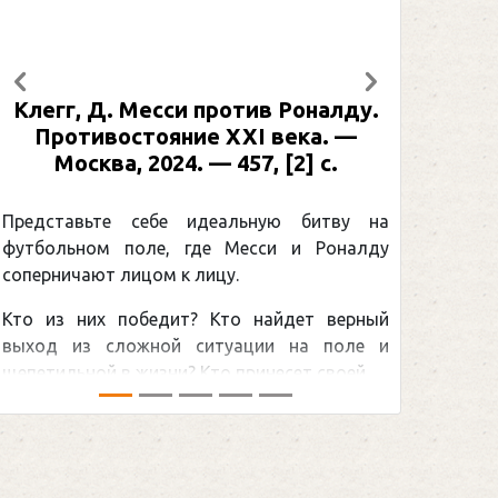
Предыдущий
Следующий
отив Роналду.
Рабинер, И. Я. Александр О
XI века. —
: иллюстрированная биогра
57, [2] с.
Москва, 2024 (макет 2025). 
[2] с. (Подарочные издан
Спорт)
льную битву на
Месси и Роналду
Погоня Александра Овечки
.
снайперским рекордом НХЛ, к
о найдет верный
принадлежит великому канадцу
ации на поле и
Гретцки, — едва ли не самая обсу
ринесет своей ...
хоккейная тема последних лет в мир
сезоном Национальной хоккейной лиги