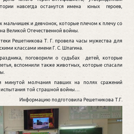
тории навсегда останутся имена юных героев,
х мальчишек и девчонок, которые плечом к плечу со
на Великой Отечественной войны.
теки Решетникова Т. Г. провела часы мужества для
кими классами имени Г. С. Шпагина.
раздника, поговорили о судьбах детей, которые
летья, вспомнили также животных, которые спасали
ы.
и минутой молчания павших на полях сражений
се испытания той страшной войны…
Информацию подготовила Решетникова Т.Г.