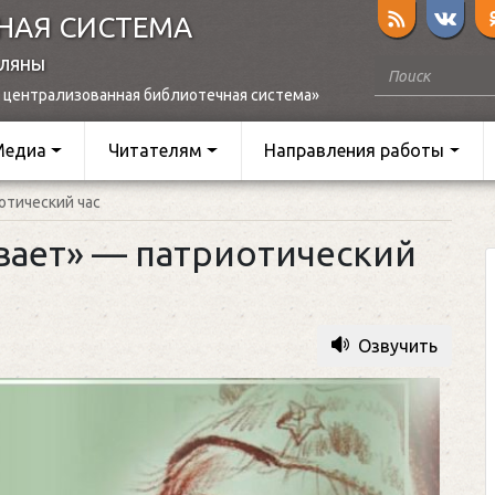
НАЯ СИСТЕМА
оляны
 централизованная библиотечная система»
Медиа
Читателям
Направления работы
отический час
вает» — патриотический
Озвучить