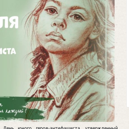
Клегг, Д. Месси пр
Противостояние X
Москва, 2024. — 4
Представьте себе идеа
футбольном поле, где 
соперничают лицом к лицу
Кто из них победит? Кт
выход из сложной ситу
щепетильной в жизни? Кто п
День юного героя-антифашиста, утвержденный