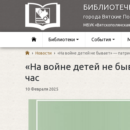
БИБЛИОТЕЧ
города Вятские П
МБУК «Вятскополянская
Библиотеки
События
›
Новости
›
«На войне детей не бывает» — патри
«На войне детей не бы
час
10 Февраля 2025