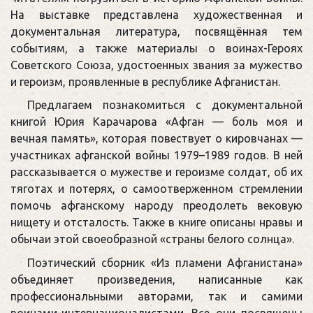
На выставке представлена художественная и
документальная литература, посвящённая тем
событиям, а также материалы о воинах-Героях
Советского Союза, удостоенных звания за мужество
и героизм, проявленные в республике Афганистан.
Предлагаем познакомиться с документальной
книгой Юрия Карачарова «Афган — боль моя и
вечная память», которая повествует о кировчанах —
участниках афганской войны 1979–1989 годов. В ней
рассказывается о мужестве и героизме солдат, об их
тяготах и потерях, о самоотверженном стремлении
помочь афганскому народу преодолеть вековую
нищету и отсталость. Также в книге описаны нравы и
обычаи этой своеобразной «страны белого солнца».
Поэтический сборник «Из пламени Афганистана»
объединяет произведения, написанные как
профессиональными авторами, так и самими
воинами-интернационалистами. Все они посвящены