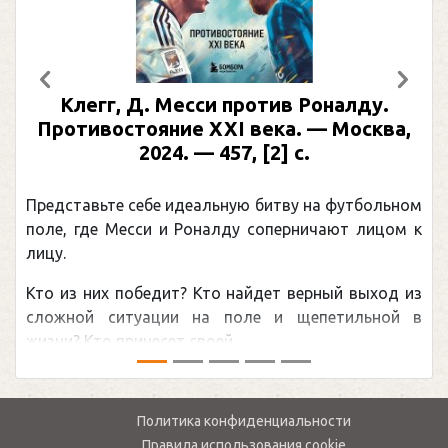
Предыдущий
След
Клегг, Д. Месси против Роналду.
Противостояние XXI века. — Москва,
2024. — 457, [2] с.
Представьте себе идеальную битву на футбольном
поле, где Месси и Роналду соперничают лицом к
лицу.
Кто из них победит? Кто найдет верный выход из
сложной ситуации на поле и щепетильной в
жизни? Кто принесет своей ...
Политика конфиденциальности
Правила использования cookie