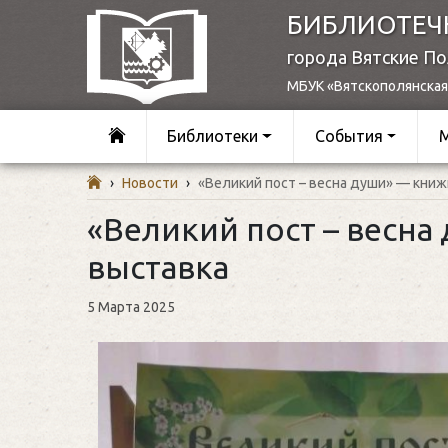
БИБЛИОТЕЧ
города Вятские П
МБУК «Вятскополянская
Библиотеки
События
›
Новости
›
«Великий пост – весна души» — книж
«Великий пост – весна
выставка
5 Марта 2025