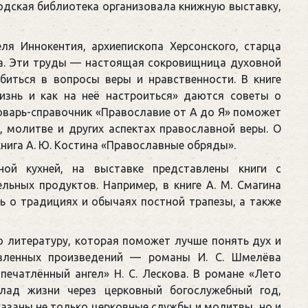
одская библиотека организовала книжную выставку,
ля Иннокентия, архиепископа Херсонского, старца
а. Эти труды — настоящая сокровищница духовной
биться в вопросы веры и нравственности. В книге
изнь и как на неё настроиться» даются советы о
ловарь-справочник «Православие от А до Я» поможет
, молитве и других аспектах православной веры. О
нига А. Ю. Костина «Православные обряды».
ной кухней, на выставке представлены книги с
ьных продуктов. Например, в книге А. М. Смагина
ь о традициях и обычаях постной трапезы, а также
 литературу, которая поможет лучше понять дух и
авленных произведений — романы И. С. Шмелёва
печатлённый ангел» Н. С. Лескова. В романе «Лето
клад жизни через церковный богослужебный год,
казаны не только церковные службы и молитвы, но и