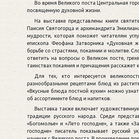
Во время Великого поста Центральная гор
посвященную духовной жизни.
На выставке представлены книги святите
Паисия Святогорца и архимандрита Эмилиан
мудрости, которая поможет читателям углу
епископа Феофана Затворника «Духовная ж
борьбе со страстями, покаянии и молитве. С
ответить на вопросы о Великом посте, грехе
таинствах покаяния и причащения расскажет к
Для тех, кто интересуется великопост
разнообразными рецептами блюд из растител
«Вкусные блюда постной кухни» можно узнат
об ассортименте блюд и напитков.
Выставка также включает художественную
традиции русского народа. Среди предст
«Богомолье» и «Лето господне», а также «За
господне» писатель показывает русский у
начиная с Великого поста. В произведении по