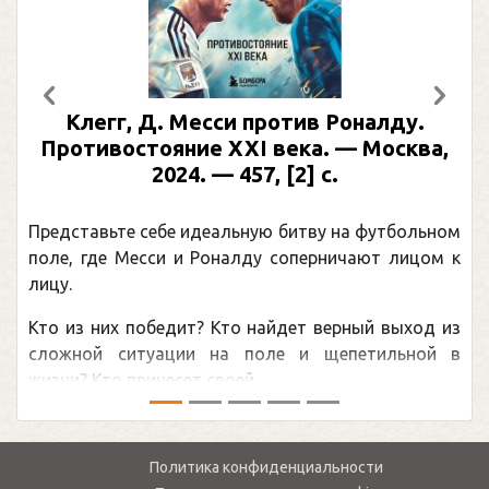
Предыдущий
След
Клегг, Д. Месси против Роналду.
Противостояние XXI века. — Москва,
2024. — 457, [2] с.
Представьте себе идеальную битву на футбольном
поле, где Месси и Роналду соперничают лицом к
лицу.
Кто из них победит? Кто найдет верный выход из
сложной ситуации на поле и щепетильной в
жизни? Кто принесет своей ...
Политика конфиденциальности