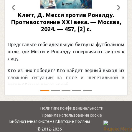
Предыдущий
След
Клегг, Д. Месси против Роналду.
Противостояние XXI века. — Москва,
2024. — 457, [2] с.
Представьте себе идеальную битву на футбольном
поле, где Месси и Роналду соперничают лицом к
лицу.
Кто из них победит? Кто найдет верный выход из
сложной ситуации на поле и щепетильной в
жизни? Кто принесет своей ...
Политика конфиденциальности
Правила использования cookie
Библиотечная система г.Вятские Поляны
© 2012-2026