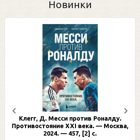
Новинки
Предыдущий
След
Клегг, Д. Месси против Роналду.
Противостояние XXI века. — Москва,
2024. — 457, [2] с.