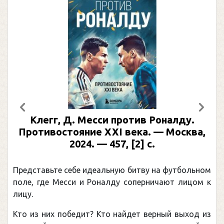
Предыдущий
След
сси против Роналду.
Рабинер, И. Я. Ал
 XXI века. — Москва,
иллюстрированн
— 457, [2] с.
Москва, 2024 (макет 
(Подарочные и
еальную битву на футбольном
Погоня Александра Ов
оналду соперничают лицом к
рекордом НХЛ, который
канадцу Уэйну Гретцк
 Кто найдет верный выход из
обсуждаемая хоккейная