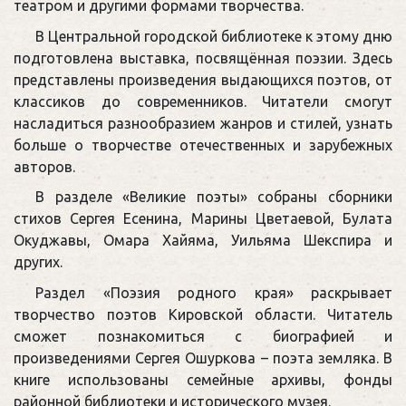
театром и другими формами творчества.
В Центральной городской библиотеке к этому дню
подготовлена выставка, посвящённая поэзии. Здесь
представлены произведения выдающихся поэтов, от
классиков до современников. Читатели смогут
насладиться разнообразием жанров и стилей, узнать
больше о творчестве отечественных и зарубежных
авторов.
В разделе «Великие поэты» собраны сборники
стихов Сергея Есенина, Марины Цветаевой, Булата
Окуджавы, Омара Хайяма, Уильяма Шекспира и
других.
Раздел «Поэзия родного края» раскрывает
творчество поэтов Кировской области. Читатель
сможет познакомиться с биографией и
произведениями Сергея Ошуркова – поэта земляка. В
книге использованы семейные архивы, фонды
районной библиотеки и исторического музея.