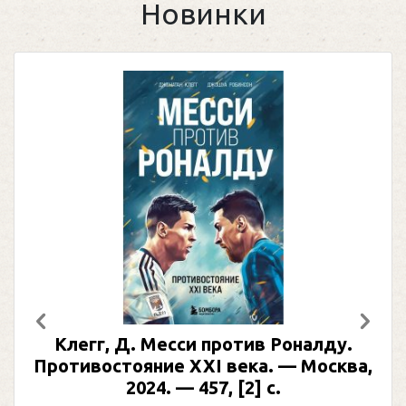
Новинки
Предыдущий
След
Клегг, Д. Месси против Роналду.
Противостояние XXI века. — Москва,
2024. — 457, [2] с.