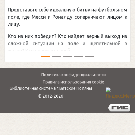
Представьте себе идеальную битву на футбольном
П
поле, где Месси и Роналду соперничают лицом к
р
лицу.
к
Кто из них победит? Кто найдет верный выход из
о
сложной ситуации на поле и щепетильной в
м
жизни? Кто принесет своей ...
—
Политика конфиденциальности
Правила использования cookie
Библиотечная система г.Вятские Поляны
© 2012-2026