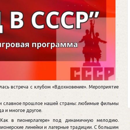
Клегг, Д. Мес
Противосто
Москва, 20
Представьте се
футбольном поле
соперничают лицом
Кто из них побе
лась встреча с клубом «Вдохновение». Мероприятие
выход из сложн
щепетильной в жизн
ли славное прошлое нашей страны: любимые фильмы
а и многое другое.
«Как в пионерлагере» под динамичную мелодию.
ионерские линейки и лагерные традиции. С большим