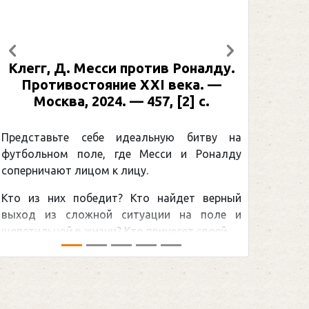
Предыдущий
Следующий
си против Роналду.
Рабинер, И. Я. Алекс
яние XXI века. —
: иллюстрированная б
24. — 457, [2] с.
Москва, 2024 (макет 2
[2] с. (Подарочные
Спорт)
бе идеальную битву на
, где Месси и Роналду
Погоня Александра 
 к лицу.
снайперским рекордом 
дит? Кто найдет верный
принадлежит великому к
ой ситуации на поле и
Гретцки, — едва ли не сам
и? Кто принесет своей ...
хоккейная тема последних л
сезоном Национальной хоккей