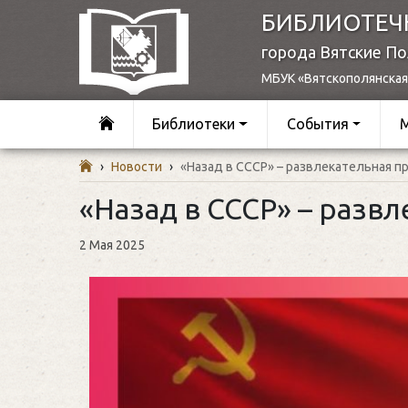
БИБЛИОТЕЧ
города Вятские П
МБУК «Вятскополянская
Библиотеки
События
›
Новости
›
«Назад в СССР» – развлекательная п
«Назад в СССР» – разв
2 Мая 2025