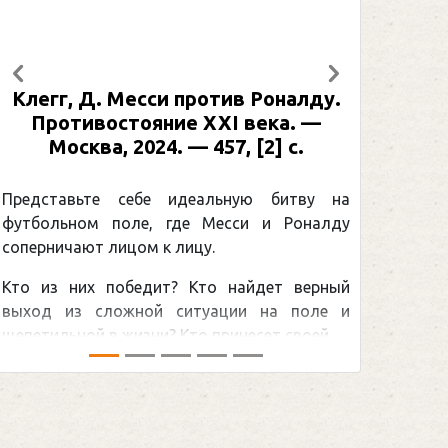
Предыдущий
Следующий
Клегг, Д. Месси против Роналду.
Противостояние XXI века. —
Москва, 2024. — 457, [2] с.
Представьте себе идеальную битву на
футбольном поле, где Месси и Роналду
соперничают лицом к лицу.
Кто из них победит? Кто найдет верный
выход из сложной ситуации на поле и
щепетильной в жизни? Кто принесет своей ...