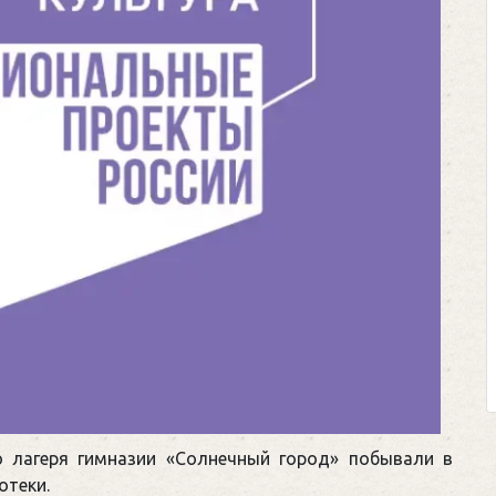
о лагеря гимназии «Солнечный город» побывали в
отеки.