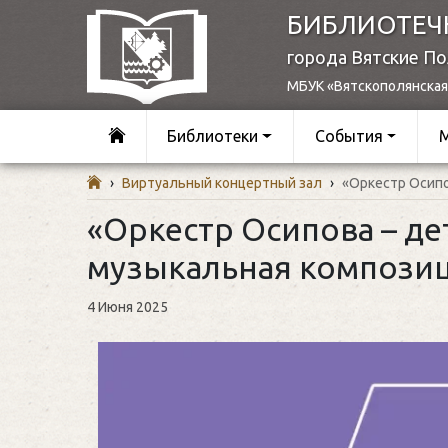
БИБЛИОТЕЧ
города Вятские П
МБУК «Вятскополянская
Библиотеки
События
›
Виртуальный концертный зал
›
«Оркестр Осипо
«Оркестр Осипова – де
музыкальная компози
4 Июня 2025