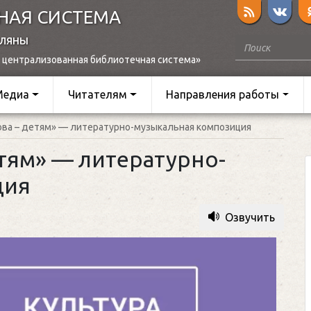
НАЯ СИСТЕМА
оляны
 централизованная библиотечная система»
Медиа
Читателям
Направления работы
ва – детям» — литературно-музыкальная композиция
тям» — литературно-
ция
Озвучить