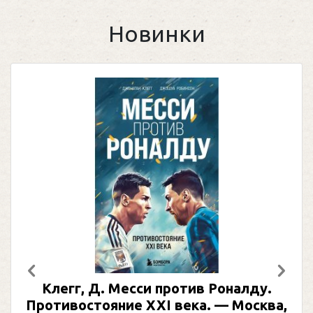
Новинки
Предыдущий
След
Месси против Роналду.
Рабинер, И. Я.
ие XXI века. — Москва,
иллюстрирова