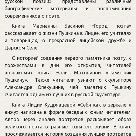
русской поэзии» представлены различные
биографические материалы и воспоминания
современников о поэте.
Книга Марианны Басиной «Город поэта»
рассказывает о жизни Пушкина в Лицее, его учителях
и товарищах, о прекрасной лицейской дружбе и
Царском Селе.
С историей создания первого памятника поэту, с
торжествами в дни его открытия, читателей
познакомит книга Эллы Матониной «Памятник
Пушкину». Также читатели узнают о скульпторе
Александре Опекушине, чей памятник Пушкину
считается одним из лучших в русской скульптуре.
Книга Лидии Кудрявцевой «Себя как в зеркале я
вижу» написана в форме беседы с юным читателем.
Автор через анализ портретов раскрывает образ
великого поэта в разные годы его жизни. В книге
прослеживается история создания лучших портретов