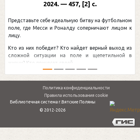
4. — 457, [2] с.
Москва, 2024 (мак
(Подарочные
 идеальную битву на футбольном
Погоня Александра 
и Роналду соперничают лицом к
рекордом НХЛ, кото
канадцу Уэйну Грет
ит? Кто найдет верный выход из
обсуждаемая хоккей
ии на поле и щепетильной в
мире.Перед сезоном Н
 своей ...
— ...
Политика конфиденциальности
Правила использования cookie
Библиотечная система г.Вятские Поляны
© 2012-2026