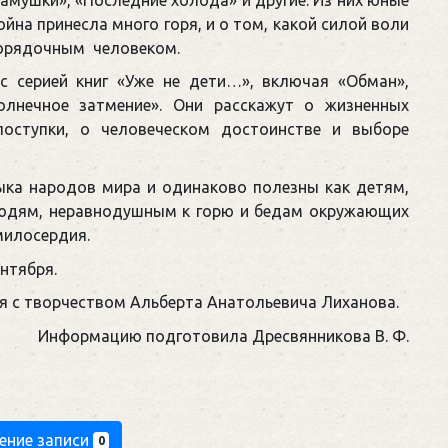
йна принесла много горя, и о том, какой силой воли
порядочным человеком.
 серией книг «Уже не дети…», включая «Обман»,
Солнечное затмение». Они расскажут о жизненных
поступки, о человеческом достоинстве и выборе
зыка народов мира и одинаково полезны как детям,
людям, неравнодушным к горю и бедам окружающих
милосердия.
нтября.
 с творчеством Альберта Анатольевича Лиханова.
Информацию подготовила Дресвянникова В. Ф.
ение записи
0