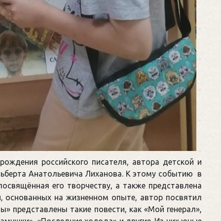
рождения российского писателя, автора детской и
ьберта Анатольевича Лиханова. К этому событию в
посвящённая его творчеству, а также представлена
й, основанных на жизненном опыте, автор посвятил
ы» представлены такие повести, как «Мой генерал»,
камушки», «Последние холода» и другие. Из них юные