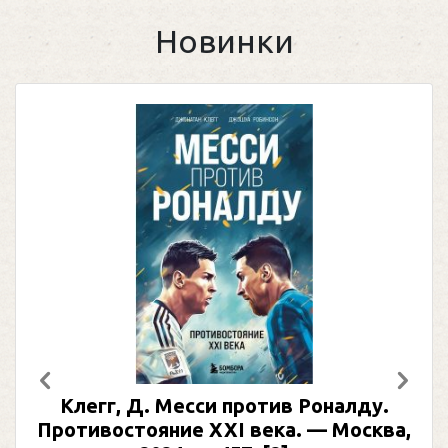
Новинки
Предыдущий
След
Клегг, Д. Месси против Роналду.
Противостояние XXI века. — Москва,