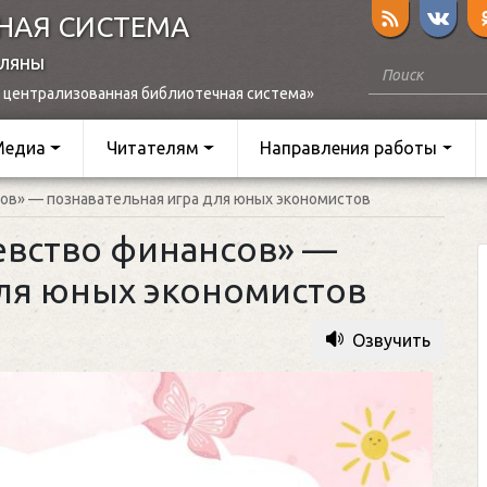
НАЯ СИСТЕМА
оляны
 централизованная библиотечная система»
Медиа
Читателям
Направления работы
ов» — познавательная игра для юных экономистов
евство финансов» —
для юных экономистов
Озвучить