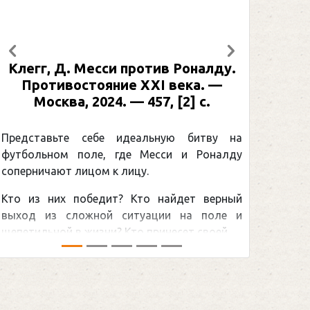
Предыдущий
Следующий
Клегг, Д. Месси против Роналду.
Рабине
Противостояние XXI века. —
: иллю
Москва, 2024. — 457, [2] с.
Москва
[2] 
Представьте себе идеальную битву на
футбольном поле, где Месси и Роналду
Погоня
соперничают лицом к лицу.
снайпер
Кто из них победит? Кто найдет верный
принадл
выход из сложной ситуации на поле и
Гретцки,
щепетильной в жизни? Кто принесет своей ...
хоккейна
сезоном Н