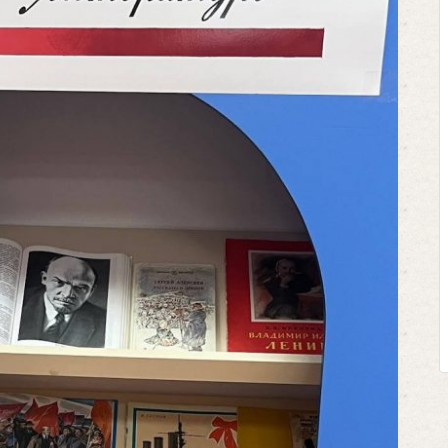
Клегг, Д. Месси против Роналду.
Противостояние XXI века. —
Москва, 2024. — 457, [2] с.
Представьте себе идеальную битву н
футбольном поле, где Месси и Роналд
соперничают лицом к лицу.
Кто из них победит? Кто найдет верны
выход из сложной ситуации на поле 
щепетильной в жизни? Кто принесет своей ...