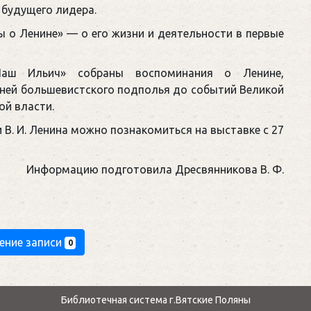
 будущего лидера.
ы о Ленине» — о его жизни и деятельности в первые
Наш Ильич» собраны воспоминания о Ленине,
ней большевистского подполья до событий Великой
ой власти.
 В. И. Ленина можно познакомиться на выставке с 27
Информацию подготовила Дресвянникова В. Ф.
ение записи
0
Библиотечная система г.Вятские Поляны