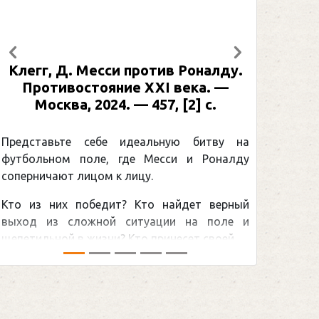
Предыдущий
Следующий
Рабинер, И. Я. Александр Овечкин
: иллюстрированная биография. —
Москва, 2024 (макет 2025). — 133,
[2] с. (Подарочные издания.
Спорт)
а
у
Погоня Александра Овечкина за
снайперским рекордом НХЛ, который
й
принадлежит великому канадцу Уэйну
и
Гретцки, — едва ли не самая обсуждаемая
хоккейная тема последних лет в мире.Перед
сезоном Национальной хоккейной лиги — ...