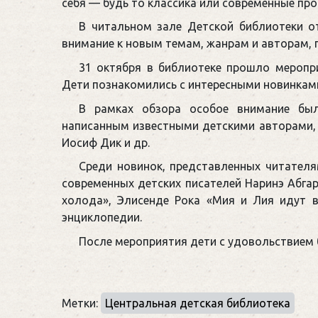
себя — будь то классика или современные про
В читальном зале Детской библиотеки о
внимание к новым темам, жанрам и авторам, 
31 октября в библиотеке прошло меропри
Дети познакомились с интересными новинками
В рамках обзора особое внимание был
написанным известными детскими авторами, 
Иосиф Дик и др.
Среди новинок, представленных читателя
современных детских писателей Наринэ Абгар
холода», Элисенде Рока «Мия и Лия идут 
энциклопедии.
После мероприятия дети с удовольствием 
Метки:
Центральная детская библиотека