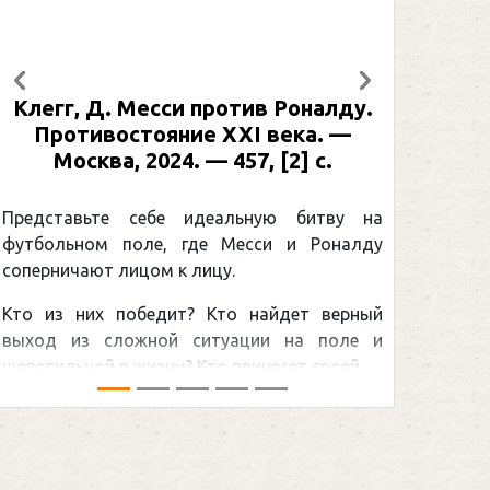
Предыдущий
Следующий
Клегг, Д. Месси против Роналду.
Противостояние XXI века. —
Москва, 2024. — 457, [2] с.
Представьте себе идеальную битву на
футбольном поле, где Месси и Роналду
соперничают лицом к лицу.
Кто из них победит? Кто найдет верный
выход из сложной ситуации на поле и
щепетильной в жизни? Кто принесет своей ...