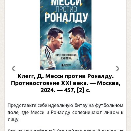
Предыдущий
След
Клегг, Д. Месси против Роналду.
Противостояние XXI века. — Москва,
2024. — 457, [2] с.
Представьте себе идеальную битву на футбольном
поле, где Месси и Роналду соперничают лицом к
лицу.
Кто из них победит? Кто найдет верный выход из