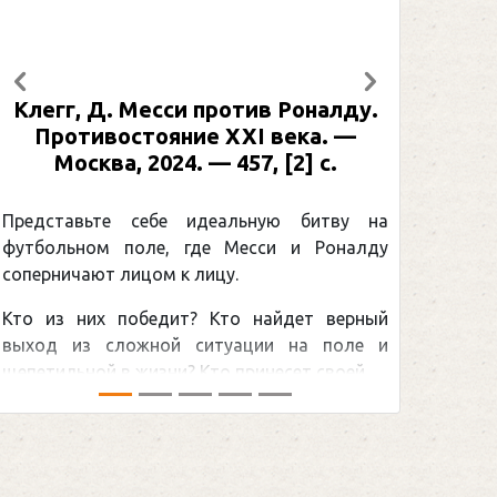
Предыдущий
Следующий
Клегг, Д. Месси против Роналду.
Противостояние XXI века. —
Москва, 2024. — 457, [2] с.
Представьте себе идеальную битву на
футбольном поле, где Месси и Роналду
соперничают лицом к лицу.
Кто из них победит? Кто найдет верный
выход из сложной ситуации на поле и
щепетильной в жизни? Кто принесет своей ...