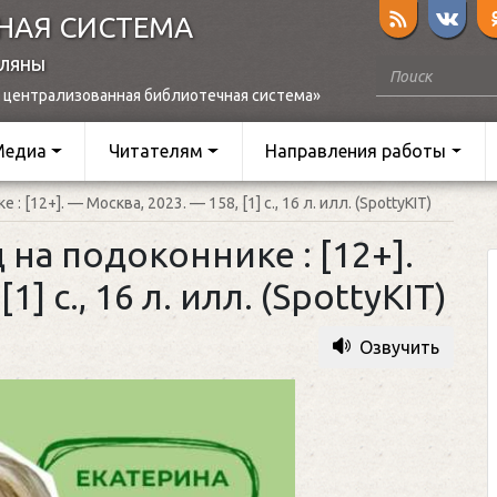
НАЯ СИСТЕМА
оляны
 централизованная библиотечная система»
Медиа
Читателям
Направления работы
: [12+]. — Москва, 2023. — 158, [1] с., 16 л. илл. (SpottyKIT)
 на подоконнике : [12+].
] с., 16 л. илл. (SpottyKIT)
Озвучить