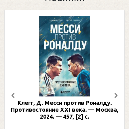
Предыдущий
След
Клегг, Д. Месси против Роналду.
Противостояние XXI века. — Москва,
2024. — 457, [2] с.