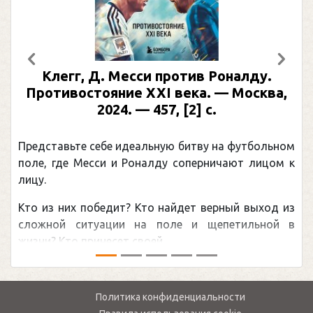
Предыдущий
След
Клегг, Д. Месси против Роналду.
Противостояние XXI века. — Москва,
2024. — 457, [2] с.
Представьте себе идеальную битву на футбольном
поле, где Месси и Роналду соперничают лицом к
лицу.
Кто из них победит? Кто найдет верный выход из
сложной ситуации на поле и щепетильной в
жизни? Кто принесет своей ...
Политика конфиденциальности