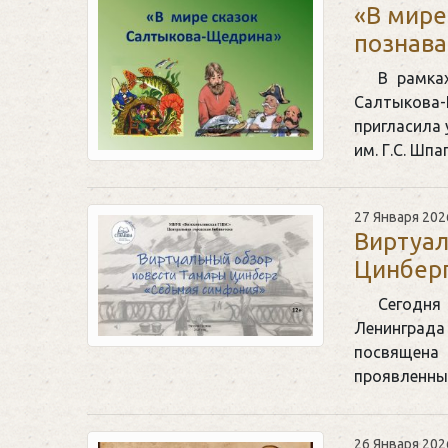
«В мире
познава
В рамка
Салтыкова
пригласила 
им. Г.С. Шп
27 Января 202
Виртуал
Цинбер
Сегодн
Ленинграда
посвящена
проявленны
26 Января 202