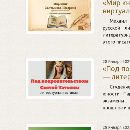
«Мир к
виртуал
Михаил 
русской ли
литературн
этого писат
28 Января 202
«Под по
— литер
Студенч
юности. Па
экзамены…
прошлое и 
28 Января 202