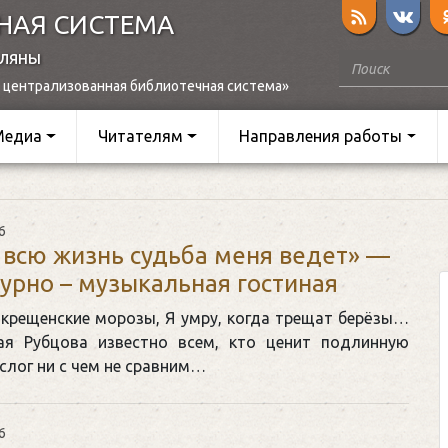
НАЯ СИСТЕМА
оляны
 централизованная библиотечная система»
Медиа
Читателям
Направления работы
6
 всю жизнь судьба меня ведет» —
урно – музыкальная гостиная
 крещенские морозы, Я умру, когда трещат берёзы…
я Рубцова известно всем, кто ценит подлинную
 слог ни с чем не сравним…
6