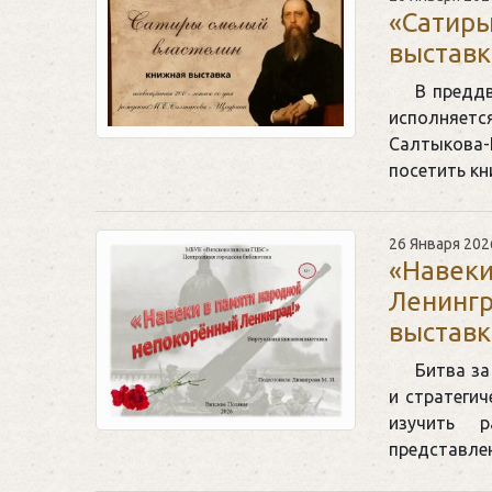
«Сатиры
выставк
В предд
исполняетс
Салтыкова
посетить к
26 Января 202
«Навеки
Ленингр
выставк
Битва за
и стратегич
изучить р
представле