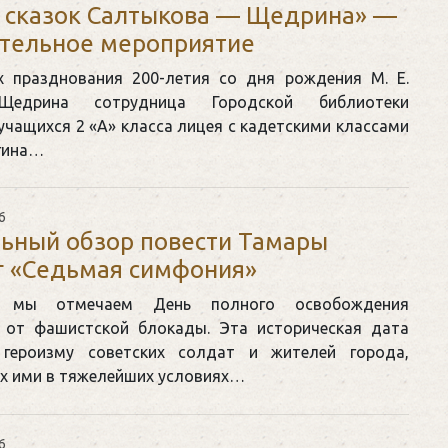
 сказок Салтыкова — Щедрина» —
тельное мероприятие
х празднования 200-летия со дня рождения М. Е.
-Щедрина сотрудница Городской библиотеки
учащихся 2 «А» класса лицея с кадетскими классами
агина…
6
ьный обзор повести Тамары
г «Седьмая симфония»
я мы отмечаем День полного освобождения
 от фашистской блокады. Эта историческая дата
 героизму советских солдат и жителей города,
х ими в тяжелейших условиях…
6