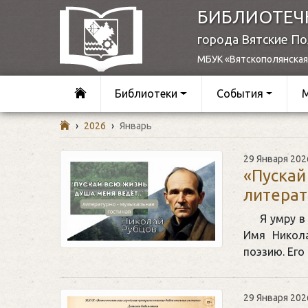
БИБЛИОТЕЧ
города Вятские П
МБУК «Вятскополянская
Библиотеки
События
›
2026
›
Январь
29 Января 202
«Пускай
литерат
Я умру в
Имя Никола
поэзию. Его
29 Января 202