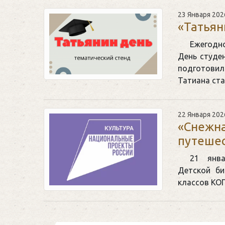
23 Января 202
«Татьян
Ежегодно
День студе
подготови
Татиана ст
22 Января 202
«Снежна
путеше
21 янва
Детской би
классов КО