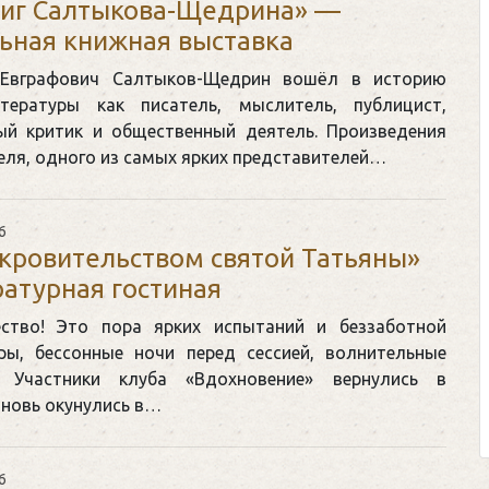
ниг Салтыкова-Щедрина» —
ьная книжная выставка
Евграфович Салтыков-Щедрин вошёл в историю
тературы как писатель, мыслитель, публицист,
ый критик и общественный деятель. Произведения
Клегг, Д. Месси против Р
еля, одного из самых ярких представителей…
Противостояние XXI ве
Москва, 2024. — 457, [2
6
кровительством святой Татьяны»
Представьте себе идеальную 
атурная гостиная
футбольном поле, где Месси и
соперничают лицом к лицу.
ество! Это пора ярких испытаний и беззаботной
ры, бессонные ночи перед сессией, волнительные
Кто из них победит? Кто найд
 Участники клуба «Вдохновение» вернулись в
выход из сложной ситуации н
вновь окунулись в…
щепетильной в жизни? Кто принесет 
6