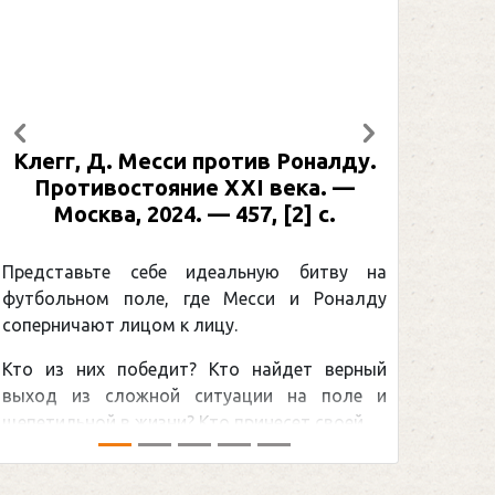
Предыдущий
Следующий
оналду.
Рабинер, И. Я. Александр Овечкин
ка. —
: иллюстрированная биография. —
] с.
Москва, 2024 (макет 2025). — 133,
[2] с. (Подарочные издания.
Спорт)
битву на
 Роналду
Погоня Александра Овечкина за
снайперским рекордом НХЛ, который
ет верный
принадлежит великому канадцу Уэйну
а поле и
Гретцки, — едва ли не самая обсуждаемая
своей ...
хоккейная тема последних лет в мире.Перед
сезоном Национальной хоккейной лиги — ...