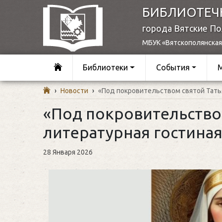
БИБЛИОТЕЧ
города Вятские П
МБУК «Вятскополянская
Библиотеки
События
›
Новости
›
«Под покровительством святой Тать
«Под покровительство
литературная гостина
28 Января 2026