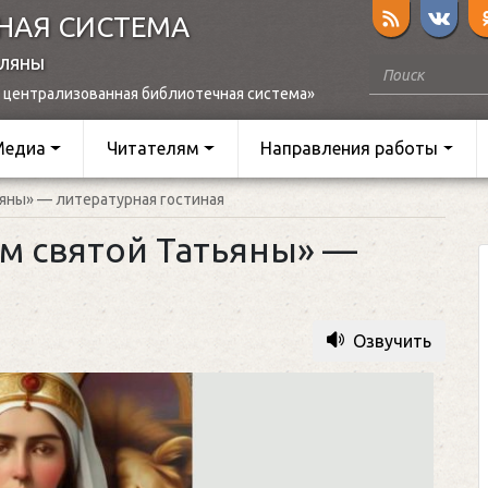
НАЯ СИСТЕМА
оляны
 централизованная библиотечная система»
Медиа
Читателям
Направления работы
яны» — литературная гостиная
м святой Татьяны» —
я
Озвучить