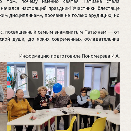
 о том, почему именно святая Татиана стала
 начался настоящий праздник! Участники блестяще
ким дисциплинам», проявив не только эрудицию, но
урс, посвященный самым знаменитым Татьянам — от
сской души, до ярких современных обладательниц
рмацию подготовила Пономарёва И.А.