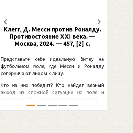
Предыдущий
Следующий
Клегг, Д. Месси против Роналду.
Противостояние XXI века. —
Москва, 2024. — 457, [2] с.
Представьте себе идеальную битву на
футбольном поле, где Месси и Роналду
соперничают лицом к лицу.
Кто из них победит? Кто найдет верный
выход из сложной ситуации на поле и
щепетильной в жизни? Кто принесет своей ...