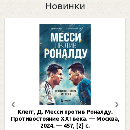
Новинки
Предыдущий
След
Клегг, Д. Месси против Роналду.
Противостояние XXI века. — Москва,
2024. — 457, [2] с.