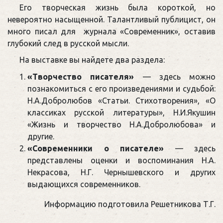
Его творческая жизнь была короткой, но
невероятно насыщенной. Талантливый публицист, он
много писал для журнала «Современник», оставив
глубокий след в русской мысли.
На выставке вы найдете два раздела:
«Творчество писателя»
— здесь можно
познакомиться с его произведениями и судьбой:
Н.А.Добролюбов «Статьи. Стихотворения», «О
классиках русской литературы», Н.И.Якушин
«Жизнь и творчество Н.А.Добролюбова» и
другие.
«Современники о писателе»
— здесь
представлены оценки и воспоминания Н.А.
Некрасова, Н.Г. Чернышевского и других
выдающихся современников.
Информацию подготовила Решетникова Т.Г.