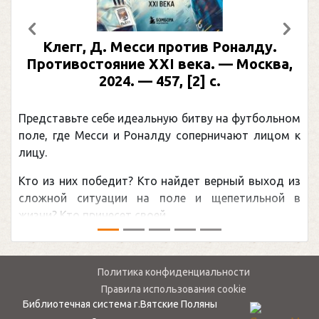
Предыдущий
След
Клегг, Д. Месси против Роналду.
Раби
отивостояние XXI века. — Москва,
илл
2024. — 457, [2] с.
Москва
(П
ставьте себе идеальную битву на футбольном
Погоня 
, где Месси и Роналду соперничают лицом к
рекордо
канадцу
из них победит? Кто найдет верный выход из
обсужда
ной ситуации на поле и щепетильной в
мире.Пер
? Кто принесет своей ...
— ...
Политика конфиденциальности
Правила использования cookie
Библиотечная система г.Вятские Поляны