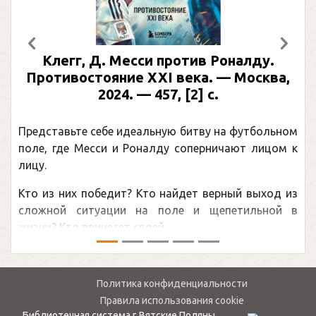
Предыдущий
След
Клегг, Д. Месси против Роналду.
Противостояние XXI века. — Москва,
2024. — 457, [2] с.
Представьте себе идеальную битву на футбольном
поле, где Месси и Роналду соперничают лицом к
лицу.
Кто из них победит? Кто найдет верный выход из
сложной ситуации на поле и щепетильной в
жизни? Кто принесет своей ...
Политика конфиденциальности
Правила использования cookie
Библиотечная система г.Вятские Поляны