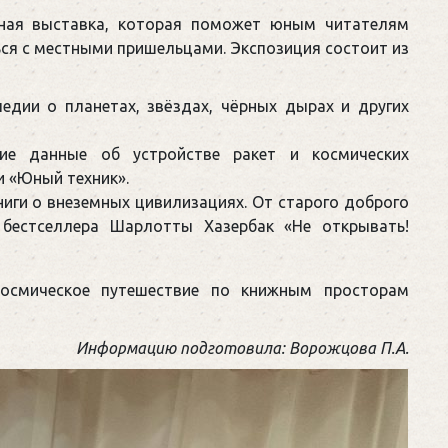
ная выставка, которая поможет юным читателям
ься с местными пришельцами. Экспозиция состоит из
едии о планетах, звёздах, чёрных дырах и других
ие данные об устройстве ракет и космических
и «Юный техник».
иги о внеземных цивилизациях. От старого доброго
 бестселлера Шарлотты Хазербак «Не открывать!
космическое путешествие по книжным просторам
Информацию подготовила: Ворожцова П.А.