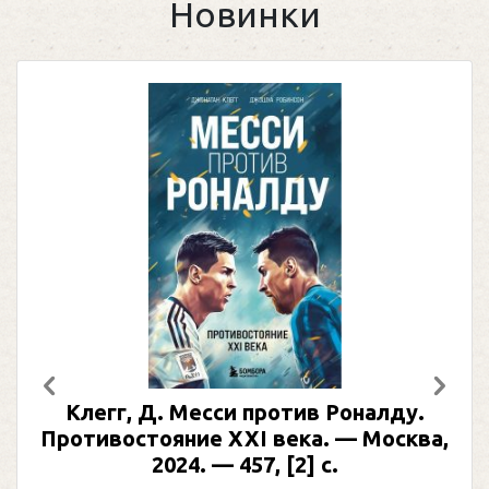
Новинки
Предыдущий
След
Клегг, Д. Месси против Роналду.
Противостояние XXI века. — Москва,
2024. — 457, [2] с.