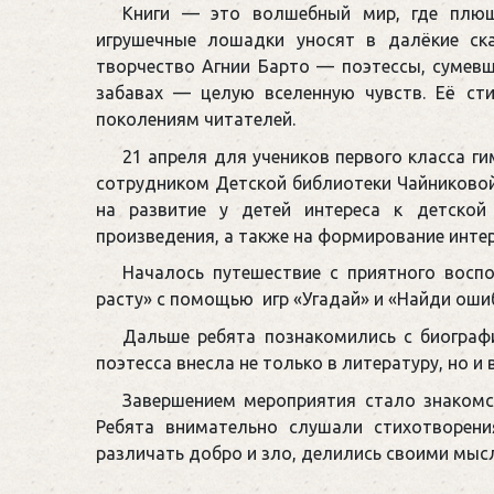
Книги — это волшебный мир, где плюш
игрушечные лошадки уносят в далёкие ск
творчество Агнии Барто — поэтессы, сумевш
забавах — целую вселенную чувств. Её ст
поколениям читателей.
21 апреля для учеников первого класса г
сотрудником Детской библиотеки Чайниковой
на развитие у детей интереса к детской 
произведения, а также на формирование интер
Началось путешествие с приятного восп
расту» с помощью игр «Угадай» и «Найди ошиб
Дальше ребята познакомились с биограф
поэтесса внесла не только в литературу, но 
Завершением мероприятия стало знакомс
Ребята внимательно слушали стихотворени
различать добро и зло, делились своими мыс