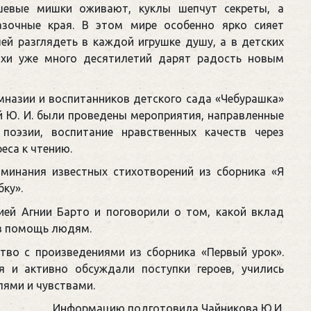
евые мишки оживают, куклы шепчут секреты, а
азочные края. В этом мире особенно ярко сияет
ей разглядеть в каждой игрушке душу, а в детских
ихи уже много десятилетий дарят радость новым
имназии и воспитанников детского сада «Чебурашка»
 Ю. И. были проведены мероприятия, направленные
поэзии, воспитание нравственных качеств через
еса к чтению.
оминания известных стихотворений из сборника «Я
ку».
ией Агнии Барто и поговорили о том, какой вклад
и в помощь людям.
тво с произведениями из сборника «Первый урок».
я и активно обсуждали поступки героев, учились
лями и чувствами.
Информацию подготовила Чайникова Ю.И.