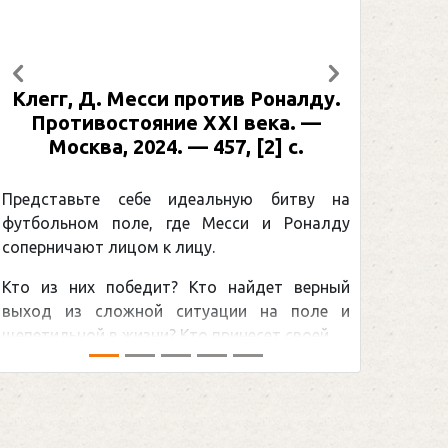
Предыдущий
Следующий
. Месси против Роналду.
Рабинер, И. Я. А
остояние XXI века. —
: иллюстрированн
а, 2024. — 457, [2] с.
Москва, 2024 (мак
[2] с. (Подаро
Спо
е себе идеальную битву на
 поле, где Месси и Роналду
Погоня Александ
лицом к лицу.
снайперским рекор
 победит? Кто найдет верный
принадлежит велик
ложной ситуации на поле и
Гретцки, — едва ли н
в жизни? Кто принесет своей ...
хоккейная тема послед
сезоном Национальной х