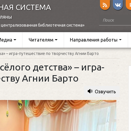
НАЯ СИСТЕМА
оляны
 централизованная библиотечная система»
Медиа
Читателям
Направления работы
а» – игра-путешествие по творчеству Агнии Барто
ёлого детства» – игра-
ству Агнии Барто
Озвучить