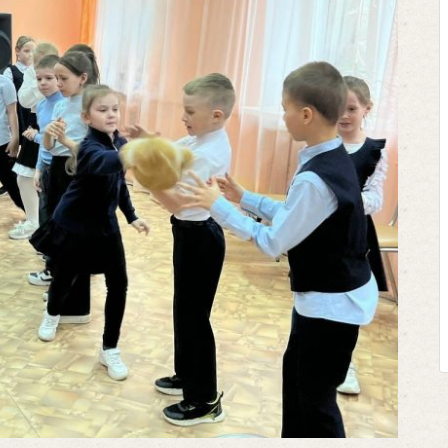
Клегг, Д
Против
Москв
Представьт
футбольном
соперничают 
Кто из них
выход из с
щепетильной 