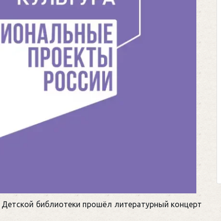
е Детской библиотеки прошёл литературный концерт