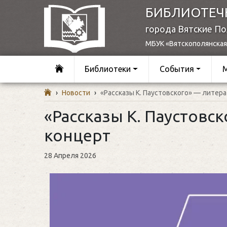
БИБЛИОТЕЧ
города Вятские П
МБУК «Вятскополянская
Библиотеки
События
›
Новости
›
«Рассказы К. Паустовского» — литер
«Рассказы К. Паустовс
концерт
28 Апреля 2026