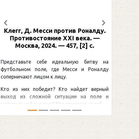
Предыдущий
Следующий
Клегг, Д. Месси против Роналду.
Рабине
Противостояние XXI века. —
: иллю
Москва, 2024. — 457, [2] с.
Москва
[2] 
Представьте себе идеальную битву на
футбольном поле, где Месси и Роналду
Погоня
соперничают лицом к лицу.
снайпер
Кто из них победит? Кто найдет верный
принадл
выход из сложной ситуации на поле и
Гретцки,
щепетильной в жизни? Кто принесет своей ...
хоккейна
сезоном Н