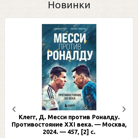
Новинки
Предыдущий
След
Клегг, Д. Месси против Роналду.
Противостояние XXI века. — Москва,
2024. — 457, [2] с.