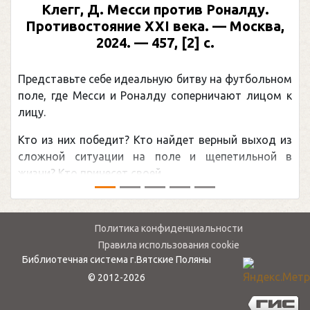
Предыдущий
След
Месси против Роналду.
Рабинер, И. Я.
ие XXI века. — Москва,
иллюстрирова
4. — 457, [2] с.
Москва, 2024 (мак
(Подарочные
 идеальную битву на футбольном
Погоня Александра 
и Роналду соперничают лицом к
рекордом НХЛ, кото
канадцу Уэйну Грет
ит? Кто найдет верный выход из
обсуждаемая хоккей
ии на поле и щепетильной в
мире.Перед сезоном Н
 своей ...
— ...
Политика конфиденциальности
Правила использования cookie
Библиотечная система г.Вятские Поляны
© 2012-2026