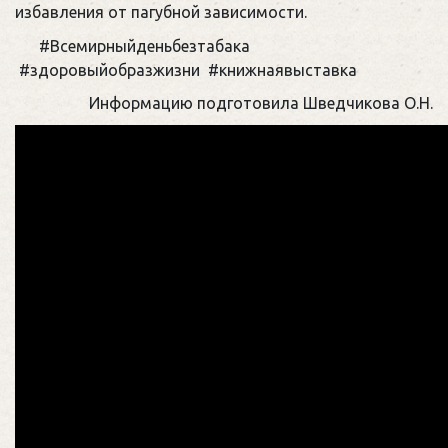
избавления от пагубной зависимости.
#Всемирныйденьбезтабака
#здоровыйобразжизни #книжнаявыставка
Информацию подготовила Шведчикова О.Н.