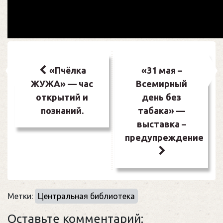
Навигация
по
«Пчёлка
«31 мая –
ЖУЖА» — час
Всемирный
записям
открытий и
день без
познаний.
табака» —
выставка –
предупреждение
Метки:
Центральная библиотека
Оставьте комментарий: