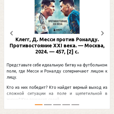
Предыдущий
След
Клегг, Д. Месси против Роналду.
Противостояние XXI века. — Москва,
2024. — 457, [2] с.
Представьте себе идеальную битву на футбольном
поле, где Месси и Роналду соперничают лицом к
лицу.
Кто из них победит? Кто найдет верный выход из
сложной ситуации на поле и щепетильной в
жизни? Кто принесет своей ...