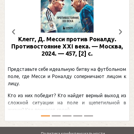
Предыдущий
След
Клегг, Д. Месси против Роналду.
Противостояние XXI века. — Москва,
2024. — 457, [2] с.
Представьте себе идеальную битву на футбольном
поле, где Месси и Роналду соперничают лицом к
лицу.
Кто из них победит? Кто найдет верный выход из
сложной ситуации на поле и щепетильной в
жизни? Кто принесет своей ...
Политика конфиденциальности