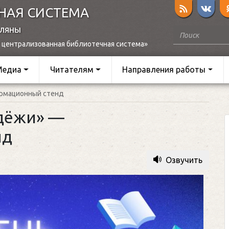
НАЯ СИСТЕМА
оляны
 централизованная библиотечная система»
Медиа
Читателям
Направления работы
ормационный стенд
одёжи» —
нд
Озвучить