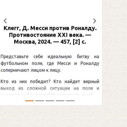
Предыдущий
Следующий
Клегг, Д. Месси против Роналду.
Противостояние XXI века. —
Москва, 2024. — 457, [2] с.
Представьте себе идеальную битву на
футбольном поле, где Месси и Роналду
соперничают лицом к лицу.
Кто из них победит? Кто найдет верный
выход из сложной ситуации на поле и
щепетильной в жизни? Кто принесет своей ...