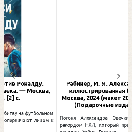
Предыдущий
След
Рабинер, И. Я. Александр Овечкин :
иллюстрированная биография. —
Москва, 2024 (макет 2025). — 133, [2] с.
(Подарочные издания. Спорт)
Погоня Александра Овечкина за снайперским
рекордом НХЛ, который принадлежит великому
канадцу Уэйну Гретцки, — едва ли не самая