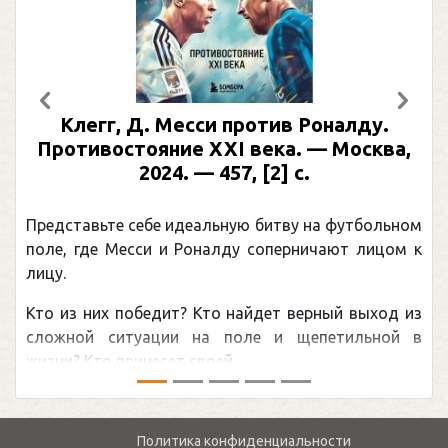
Предыдущий
След
Клегг, Д. Месси против Роналду.
Противостояние XXI века. — Москва,
2024. — 457, [2] с.
Представьте себе идеальную битву на футбольном
поле, где Месси и Роналду соперничают лицом к
лицу.
Кто из них победит? Кто найдет верный выход из
сложной ситуации на поле и щепетильной в
жизни? Кто принесет своей ...
Политика конфиденциальности