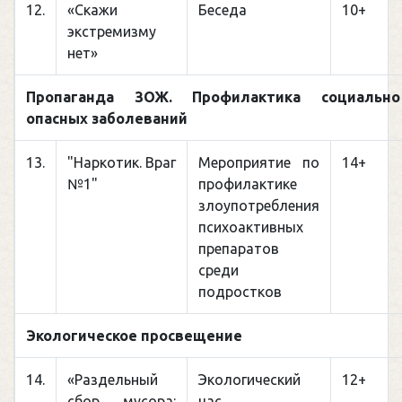
12.
«Скажи
Беседа
10+
экстремизму
нет»
Пропаганда ЗОЖ. Профилактика социально
опасных заболеваний
13.
"Наркотик. Враг
Мероприятие по
14+
№1"
профилактике
злоупотребления
психоактивных
препаратов
среди
подростков
Экологическое просвещение
14.
«Раздельный
Экологический
12+
сбор мусора:
час