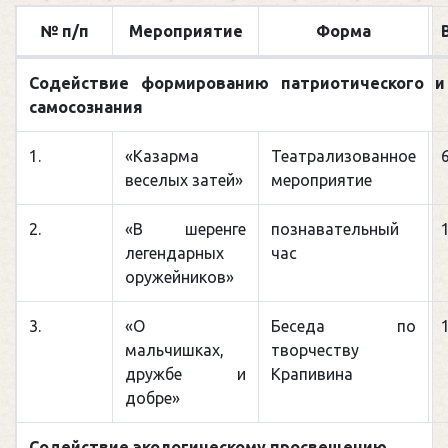
№ п/п
Мероприятие
Форма
Содействие формированию патриотического и
самосознания
1.
«Казарма
Театрализованное
веселых затей»
мероприятие
2.
«В шеренге
познавательный
легендарных
час
оружейников»
3.
«О
Беседа по
мальчишках,
творчеству
дружбе и
Крапивина
добре»
Содействие экологическому просвещению