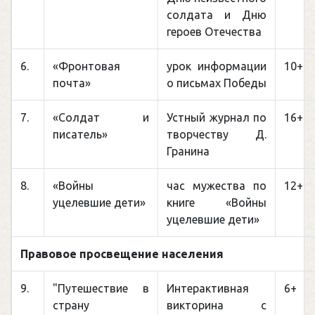
солдата и Дню
героев Отечества
6.
«Фронтовая
урок информации
10+
почта»
о письмах Победы
7.
«Солдат и
Устный журнал по
16+
писатель»
творчеству Д.
Гранина
8.
«Войны
час мужества по
12+
уцелевшие дети»
книге «Войны
уцелевшие дети»
Правовое просвещение населения
9.
"Путешествие в
Интерактивная
6+
страну
викторина с