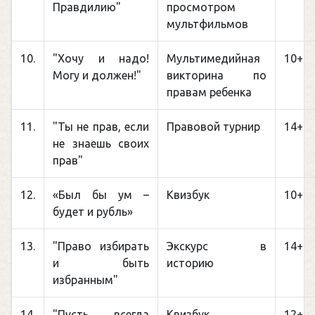
Правдилию"
просмотром
мультфильмов
10.
"Хочу и надо!
Мультимедийная
10+
Могу и должен!"
викторина по
правам ребенка
11.
"Ты не прав, если
Правовой турнир
14+
не знаешь своих
прав"
12.
«Был бы ум –
Квизбук
10+
будет и рубль»
13.
"Право избирать
Экскурс в
14+
и быть
историю
избранным"
14.
"Пусть всегда
Квизбук
12+