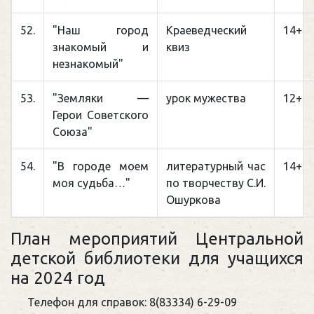
52.
"Наш город
Краеведческий
14+
знакомый и
квиз
незнакомый"
53.
"Земляки —
урок мужества
12+
Герои Советского
Союза"
54.
"В городе моем
литературный час
14+
моя судьба…"
по творчеству С.И.
Ошуркова
План мероприятий Центральной
детской библиотеки для учащихся
на 2024 год
Телефон для справок: 8(83334) 6-29-09