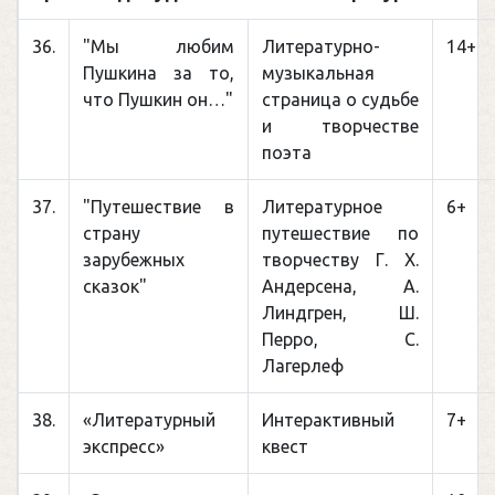
36.
"Мы любим
Литературно-
14+
Пушкина за то,
музыкальная
что Пушкин он…"
страница о судьбе
и творчестве
поэта
37.
"Путешествие в
Литературное
6+
страну
путешествие по
зарубежных
творчеству Г. Х.
сказок"
Андерсена, А.
Линдгрен, Ш.
Перро, С.
Лагерлеф
38.
«Литературный
Интерактивный
7+
экспресс»
квест