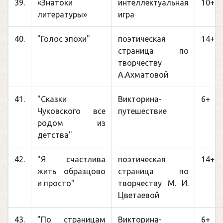
39.
«Знатоки
интеллектуальная
10+
литературы»
игра
40.
"Голос эпохи"
поэтическая
14+
страница по
творчеству
А.Ахматовой
41.
"Сказки
Викторина-
6+
Чуковского все
путешествие
родом из
детства"
42.
"Я счастлива
поэтическая
14+
жить образцово
страница по
и просто"
творчеству М. И.
Цветаевой
43.
"По страницам
Викторина-
6+