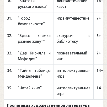
30.
"Знатоки
лингвистический
14+
русского языка"
квест
31.
"Город
игра-путешествие
7+
безопасности"
32.
"Здесь книжки
экскурсия в
6+
разные живут"
библиотеку
33.
"Дар Кирилла и
познавательный
7+
Мефодия"
час
34.
"Тайны таблицы
интеллектуальная
14+
Менделеева"
игра
35.
"Читай кино"
интеллектуальная
14+
игра
Пропаганда художественной литературы