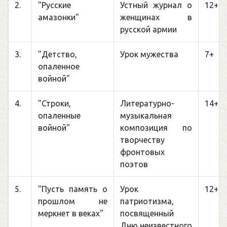
2.
"Русские
Устный журнал о
12+
амазонки"
женщинах в
русской армии
3.
"Детство,
Урок мужества
7+
опаленное
войной"
4.
"Строки,
Литературно-
14+
опаленные
музыкальная
войной"
композиция по
творчеству
фронтовых
поэтов
5.
"Пусть память о
Урок
12+
прошлом не
патриотизма,
меркнет в веках"
посвященный
Дню неизвестного