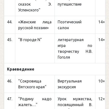
сказок Э.
путешествие
Успенского"
44.
«Женские лица
Поэтический
14+
русской поэзии»
салон
45.
"В городе N"
литературная
14+
игра по
творчеству Н.В.
Гоголя
Краеведение
46.
"Сокровища
Виртуальная
10+
Вятского края"
экскурсия
47.
"Родину надо
Урок мужества,
12+
жалеть…"
посвященный В.