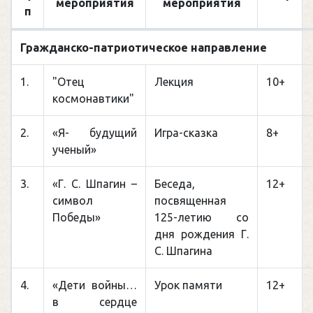
мероприятия
мероприятия
п
Гражданско-патриотическое направление
1.
"Отец
Лекция
10+
космонавтики"
2.
«Я- будущий
Игра-сказка
8+
ученый»
3.
«Г. С. Шпагин –
Беседа,
12+
символ
посвященная
Победы»
125-летию со
дня рождения Г.
С. Шпагина
4.
«Дети войны…
Урок памяти
12+
в сердце