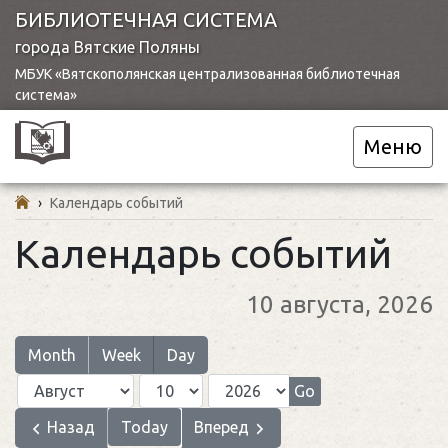
БИБЛИОТЕЧНАЯ СИСТЕМА
города Вятские Поляны
МБУК «Вятскополянская централизованная библиотечная
система»
Меню
›
Календарь событий
Календарь событий
10 августа, 2026
Month
Week
Day
Month
Day
Year
Назад
Today
Вперед