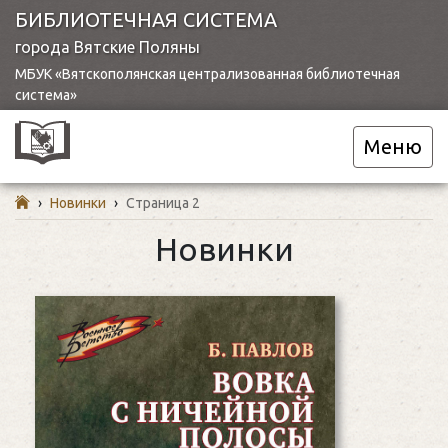
БИБЛИОТЕЧНАЯ СИСТЕМА
города Вятские Поляны
МБУК «Вятскополянская централизованная библиотечная
система»
Меню
›
Новинки
›
Страница 2
Новинки
Павлов, Б. П. Вовка с
ничейной полосы : рассказы
: [для среднего школьного
возраста]. — Москва, 2023.
— 70, [2] с. (Военное
детство)