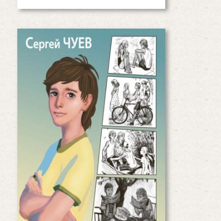
«Настоящее лето Димки
Бобрикова» С. В. Чуев
Димка Бобриков проводит лето
у бабушки в деревне на Дону. Речка,
прополка картошки, младшая
сестра-доставала, вредные соседи,
которые не дают спокойно
отдыхать и делать что…