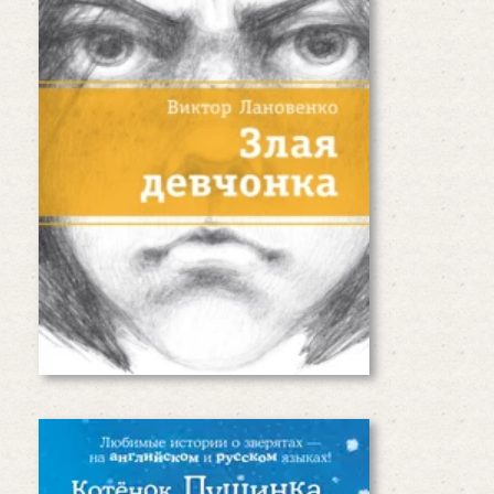
вот что чувствует Света
Артемьева, героиня повести
Виктора Лановенко…
Читать дальше
Котёнок Пушинка или
рождественское чудо