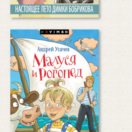
Читать дальше
Андрей Усачев «Малуся и
Рогопед»
Хочешь изменить мир — измени
одну букву! Обыкновенная девочка
Маруся ужасно не любила ни с кем
знакомиться, потому что, когда
спрашивали её имя, приходилось
отвечать:…