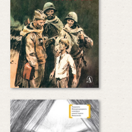
Во вражеском тылу отважные
мальчишки наблюдают за врагом.
От зоркого глаза не укроется ни
расположение войск, ни их
численность. Они готовы с риском
для жизни…
Читать дальше
Злая девчонка
Злость грызет меня постоянно,
без перерыва. Нет, она даже не
грызет, она ест меня поедом» —