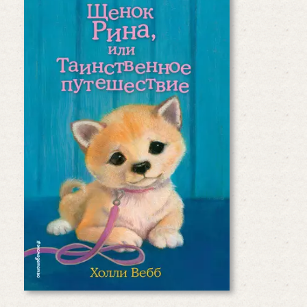
Таинственное путешествие
Мама у девочки Эми — японка, и
щенок тоже японской породы,
сиба-ину. Крошка Рина —
настоящий верный друг для своей
маленькой хозяйки, они всё
делают…
Читать дальше