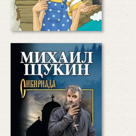
Читать дальше
Морок
Остросюжетный роман «Морок»
известного сибирского писателя
Михаила Щукина, лауреата
Национальной литературной
премии имени В.Г. Распутина, ярко и
пронзительно рассказывает о том,
что ложные обещания
заканчиваются…