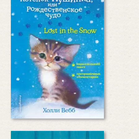
Пушинка была робкой и
осторожной, поэтому на ферме не
удивлялись, что у других котят
давно появились новые хозяева, а
её так никто не захотел взять.…
Читать дальше
Щенок Рина, или