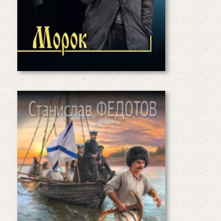
Читать дальше
Под знаком Амура. Схватка
за Амур
Волки подстерегают Муравьева
и его единомышленников на
каждом шагу. Волки в обличье
французского императора и главы
его разведки, премьер-министра
Великобритании и английских
агентов, российского канцлера…